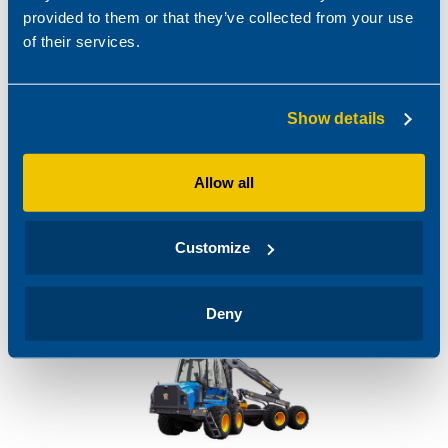
provided to them or that they’ve collected from your use
of their services.
ROTTNE F20E SKOTARE
Show details
En skotare med kraftpaket för stor last och långa skotaravstånd.
Allow all
Customize
Deny