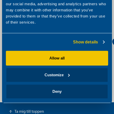
our social media, advertising and analytics partners who
may combine it with other information that you’ve
provided to them or that they’ve collected from your use
of their services.
74 82 73 22
4763938080
Show details
service@skogteknikk.no
Allow all
Akershus traktor Toten (Skogteknikk)
Customize
Service
Skaugerudvegen 96, 2847 Kolbu
Deny
https://www.akershustraktor.no/toten/
Ta mig till toppen
arrow_upward