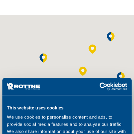
https://www.akershustraktor.no/hemsedal/
Leif Erik Haug
90 75 27 15
+4763938080
service@skogteknikk.no
Akershus traktor Steinkjer (Skogteknikk)
This website uses cookies
Återförsäljare
Service
We use cookies to personalise content and ads, to
Fjordgata 4, 7714 Steinkjer
provide social media features and to analyse our traffic.
https://www.akershustraktor.no/steinkjer/
We also share information about your use of our site with