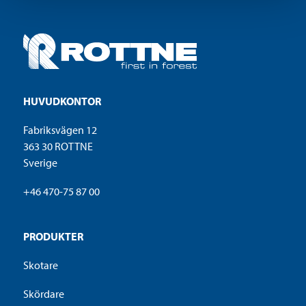
Stein Tore nygaard
97 12 70 52
+4763938080
HUVUDKONTOR
service@skogteknikk.no
Fabriksvägen 12
363 30 ROTTNE
Sverige
Bjørkelangen (Skogteknikk)
+46 470-75 87 00
Återförsäljare
Service
Østre Blixrud vei 5
PRODUKTER
https://www.akershustraktor.no/bjorkelangen/
Skotare
Skördare