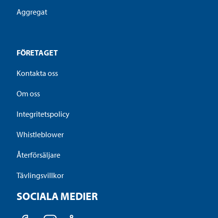
Aggregat
+4763938080
63 85 42 00
FÖRETAGET
service@skogteknikk.no
Kontakta oss
Om oss
Brians Maskinservice
Integritetspolicy
Service
Whistleblower
Hyllebjegvej 29, 9640 Farso
Återförsäljare
Tävlingsvillkor
SOCIALA MEDIER
+4522613449