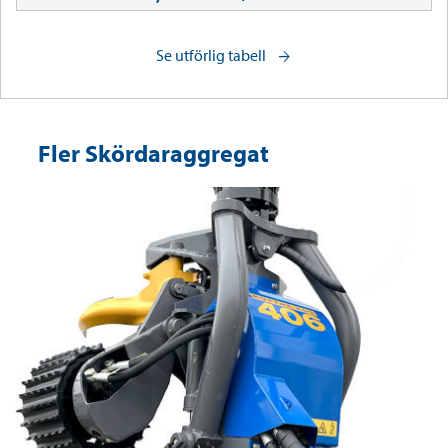
Se utförlig tabell
arrow_forward
Fler Skördaraggregat