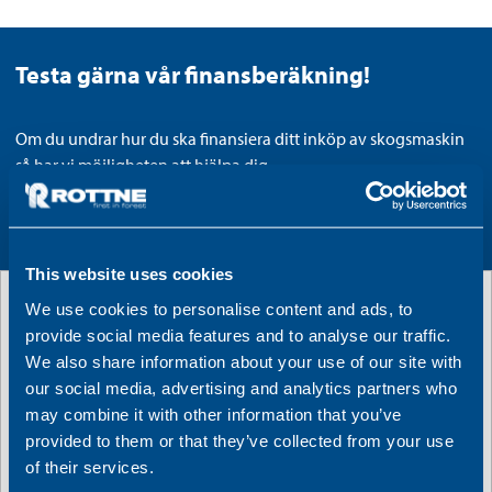
Testa gärna vår finansberäkning!
Om du undrar hur du ska finansiera ditt inköp av skogsmaskin
så har vi möjligheten att hjälpa dig.
Med Rottne Finans erbjuder vi tillsammans med Danske Bank
ett mycket bra och förmånligt finansieringserbjudande.
This website uses cookies
We use cookies to personalise content and ads, to
Finansberäkning
provide social media features and to analyse our traffic.
We also share information about your use of our site with
our social media, advertising and analytics partners who
may combine it with other information that you’ve
Räntesats Rottne Finans
3.92
%
provided to them or that they’ve collected from your use
of their services.
Lånebelopp
5 000 000
kr