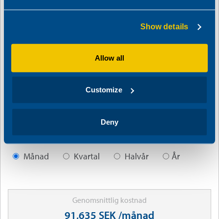
500 000
10 000 000
Show details
Jämförelseränta
5.92
%
Allow all
1%
14%
Avbetalningstid
5
år
Customize
1 År
7 År
Deny
Amorteringsperiod
Månad
Kvartal
Halvår
År
Genomsnittlig kostnad
91,635 SEK /månad